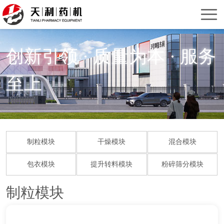
首
页
关
创新引领 · 质量为本 · 服务
于
产
至上
我
品
服
们
中
务
新
心
支
闻
联
制粒模块
干燥模块
混合模块
持
资
系
包衣模块
提升转料模块
粉碎筛分模块
讯
我
制粒模块
们