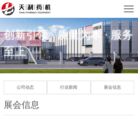
首
页
关
创新引领 · 质量为本 · 服务
于
产
至上
我
品
服
们
中
务
新
心
支
闻
联
公司动态
行业新闻
展会信息
持
资
系
展会信息
讯
我
们