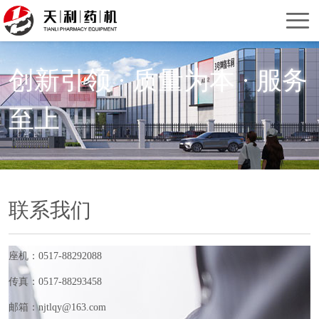
首
页
关
创新引领 · 质量为本 · 服务
于
产
至上
我
品
服
们
中
务
新
心
支
闻
联
联系我们
持
资
系
讯
我
座机：0517-88292088
们
传真：0517-88293458
邮箱：njtlqy@163.com