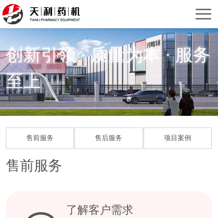
首
页
关
创新引领 · 质量为本 · 服务
于
产
至上
我
品
服
们
中
务
新
心
支
闻
联
售前服务
售后服务
项目案例
持
资
系
售前服务
讯
我
们
了解客户需求